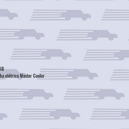
MSB
ha elétrica Master Cooler