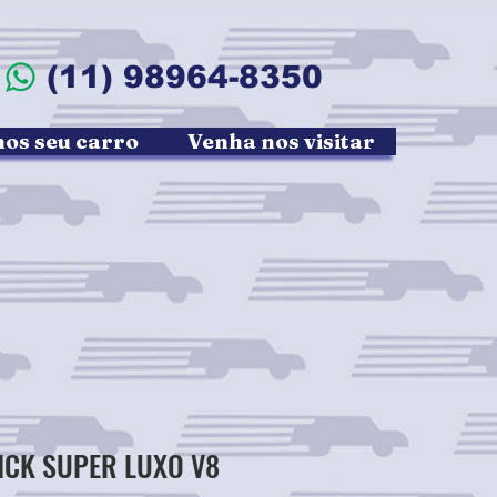
5 (11) 98964-8350
s seu carro
Venha nos visitar
ICK SUPER LUXO V8